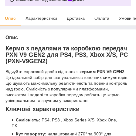
Опис
Характеристики
Доставка
Оплата
Умови п
Опис
Кермо з педалями та коробкою передач
PXN V9 GEN2 для PS4, PS3, Xbox X/S, PC
(PXN-V9GEN2)
Відчуйте справжній драйв від гонок з
кермом PXN V9 GEN2
.
Це ідеальний вибір для шанувальників гоночних симуляторів.
що шукають максимальну реалістичність та повний контроль
над грою. Сумісність з популярними платформами,
високоточні педалі та коробка передач роблять це кермо
універсальним та зручним у використанні.
Ключові характеристики
Сумісність:
PS4, PS3 , Xbox Series X/S, Xbox One,
ПК.
Кут повороту:
налаштований 270° та 900° для