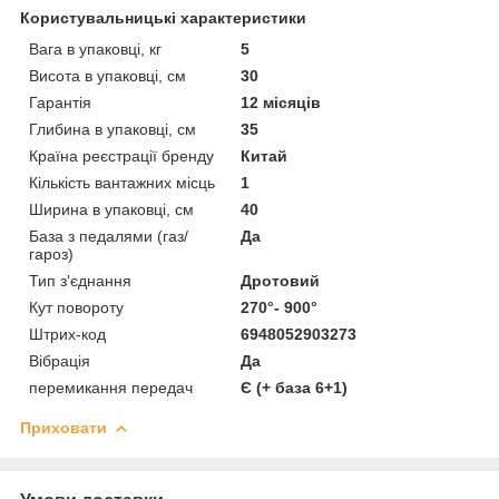
Користувальницькі характеристики
Вага в упаковці, кг
5
Висота в упаковці, см
30
Гарантія
12 місяців
Глибина в упаковці, см
35
Країна реєстрації бренду
Китай
Кількість вантажних місць
1
Ширина в упаковці, см
40
База з педалями (газ/
Да
гароз)
Тип з'єднання
Дротовий
Кут повороту
270°- 900°
Штрих-код
6948052903273
Вібрація
Да
перемикання передач
Є (+ база 6+1)
Приховати