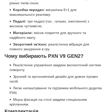
різних типів гонок.
Коробка передач:
механічна 6+1 для
максимального реалізму.
Педалі:
три педалі (газ , гальмо, зчеплення) з
високою чутливістю.
Матеріали:
якісне покриття для зручного та
надійного хвату.
Зворотний зв'язок:
реалістична вібрація для
повного занурення в гру.
Чому вибирають PXN V9 GEN2?
Реалістичне управління завдяки високоточній системі
повороту.
Зручний та ергономічний дизайн для довгих ігрових
сесій.
Легке налаштування та підтримка мобільного додатка
PXN.
Міцна фіксація на столі завдяки спеціальним
кріпленням.
Комплектація