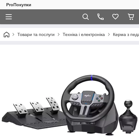
ProПокупки
Товари та послуги
Техніка і електроніка
Керма з пед