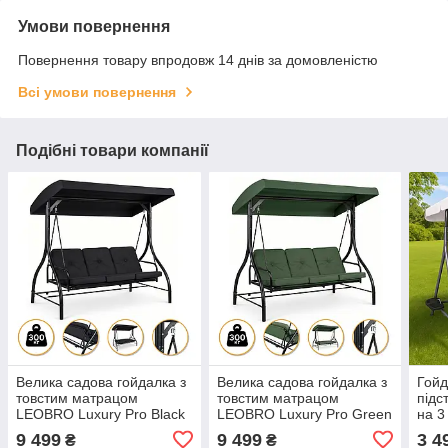
Умови повернення
Повернення товару впродовж 14 днів за домовленістю
Всі умови повернення
Подібні товари компанії
Велика садова гойдалка з
Велика садова гойдалка з
Гойд
товстим матрацом
товстим матрацом
підс
LEOBRO Luxury Pro Black
LEOBRO Luxury Pro Green
на 
(LB-1046)
(LB-1047)
Беже
9 499
9 499
3 4
₴
₴