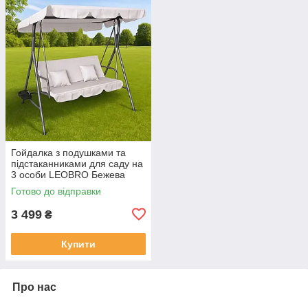
Гойдалка з подушками та
підстаканниками для саду на
3 особи LEOBRO Бежева
(LB-SW3-D2-BEI)
Готово до відправки
3 499
₴
Купити
Про нас