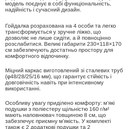
модель поєднує в собі функціональність,
надійність і сучасний дизайн.
Гойдалка розрахована на
4 особи
та легко
трансформується у
зручне ліжко
, що
дозволяє не лише сидіти, а й повноцінно
розслабитися. Великі габарити
230×118×170
см
забезпечують достатньо простору для
комфортного відпочинку.
Міцний каркас виготовлений зі
сталевих труб
(φ48/28/25/16 мм)
, що гарантує стійкість і
довговічність навіть при інтенсивному
використанні.
Особливу увагу приділено комфорту:
м’які
подушки
з поліестеру щільністю 160 г/м²
мають наповнювач товщиною
8 см
, що
забезпечує приємну м’якість. У комплекті
також є
2 додаткові подушки та 2