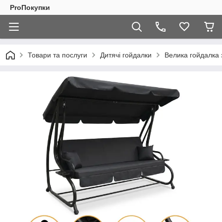
ProПокупки
Товари та послуги
Дитячі гойдалки
Велика гойдалка 