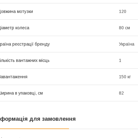
овжина мотузки
120
іаметр колеса
80 см
раїна реєстрації бренду
Україна
ількість вантажних місць
1
Навантаження
150 кг
ирина в упаковці, см
82
нформація для замовлення