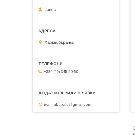
Іванна
Харків, Україна
+380 (99) 345-50-50
ivannabubalo@gmail.com
С
д