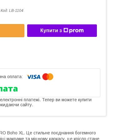
Код:
LB-1104
Купити з
 електронні платежі. Тепер ви можете купити
окидаючи сайту.
OBRO Boho XL. Це стильне поєднання богемного
ці макраме та міцному каркасу, це крісло стане