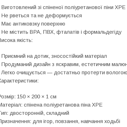
- Виготовлений зі спіненої поліуретанової піни XPE
- Не рветься та не деформується
- Має антиковзку поверхню
- Не містить BPA, ПВХ, фталатів і формальдегіду
Висока якість:
- Приємний на дотик, зносостійкий матеріал
- Продуманий дизайн з яскравим, естетичним малю
- Легко очищується — достатньо протерти волого
Характеристики:
Розмір: 150 × 200 × 1 см
Матеріал: спінена поліуретанова піна XPE
Тип: двосторонній, складний
Призначення: для ігор, повзання, навчання ходьбі