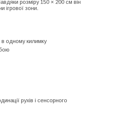
авдяки розміру 150 × 200 см він
чи ігрової зони.
 в одному килимку
обою
динації рухів і сенсорного