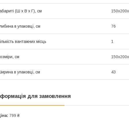
абариті (Ш х В х Г), см
150х200
либина в упаковці, см
76
ількість вантажних місць
1
озміри, см
150х200
ирина в упаковці, см
43
нформація для замовлення
іна:
799 ₴