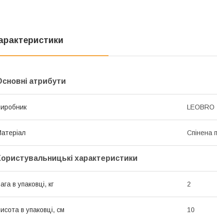
арактеристики
Основні атрибути
иробник
LEOBRO
атеріал
Спінена 
Користувальницькі характеристики
ага в упаковці, кг
2
исота в упаковці, см
10