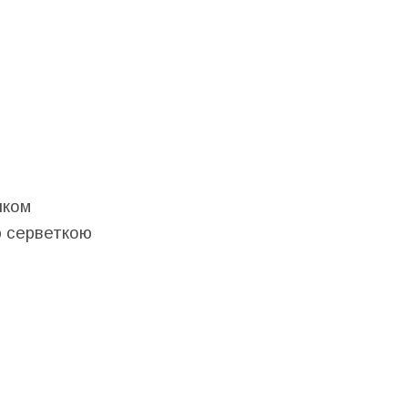
нком
ю серветкою