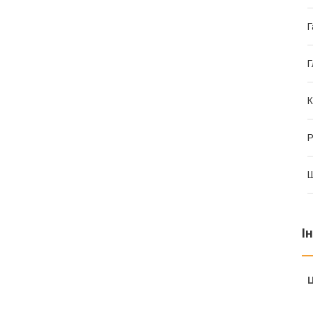
Г
Г
К
Р
Ш
І
Ц