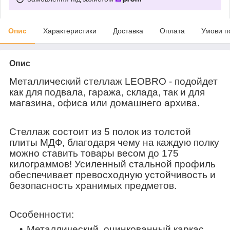
Опис
Характеристики
Доставка
Оплата
Умови п
Опис
Металлический стеллаж LEOBRO
- подойдет
как для подвала, гаража, склада, так и для
магазина, офиса или домашнего архива.
Стеллаж состоит из
5 полок из толстой
плиты МДФ
, благодаря чему на каждую полку
можно ставить товары весом
до 175
килограммов!
Усиленный стальной профиль
обеспечивает превосходную устойчивость и
безопасность хранимых предметов.
Особенности:
Металлический, оцинкованный каркас