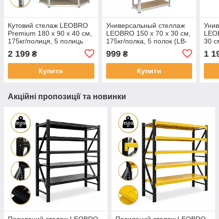
Кутовий стелаж LEOBRO
Универсальный стеллаж
Унив
Premium 180 х 90 х 40 см,
LEOBRO 150 х 70 х 30 см,
LEOB
175кг/полиця, 5 полиць
175кг/полка, 5 полок (LB-
30 с
(LB-R123)
R116)
поло
2 199
999
1 1
₴
₴
Купити
Купити
Акційні пропозиції та новинки
Посилений стелаж LEOBRO
Посилений стелаж LEOBRO