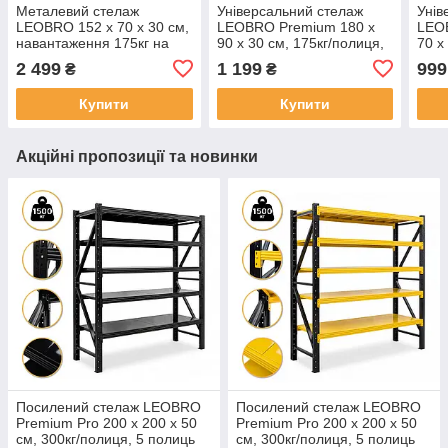
Металевий стелаж
Універсальний стелаж
Унів
LEOBRO 152 х 70 х 30 см,
LEOBRO Premium 180 х
LEO
навантаження 175кг на
90 х 30 см, 175кг/полиця,
70 х
полицю, 4 полиці (LB-
4 полиці (LB-R101)
5 по
2 499
1 199
999
₴
₴
R126)
Купити
Купити
Акційні пропозиції та новинки
Посилений стелаж LEOBRO
Посилений стелаж LEOBRO
Premium Pro 200 х 200 х 50
Premium Pro 200 х 200 х 50
см, 300кг/полиця, 5 полиць
см, 300кг/полиця, 5 полиць