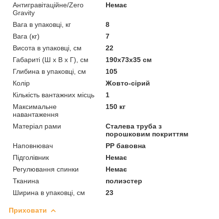
Антигравітаційне/Zero
Немає
Gravity
Вага в упаковці, кг
8
Вага (кг)
7
Висота в упаковці, см
22
Габариті (Ш х В х Г), см
190x73x35 см
Глибина в упаковці, см
105
Колір
Жовто-сірий
Кількість вантажних місць
1
Максимальне
150 кг
навантаження
Матеріал рами
Сталева труба з
порошковим покриттям
Наповнювач
PP бавовна
Підголівник
Немає
Регулювання спинки
Немає
Тканина
полиэстер
Ширина в упаковці, см
23
Приховати