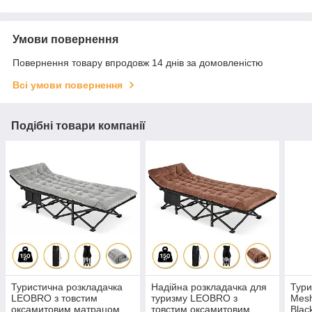
Умови повернення
Повернення товару впродовж 14 днів за домовленістю
Всі умови повернення
Подібні товари компанії
Туристична розкладачка
Надійна розкладачка для
Тури
LEOBRO з товстим
туризму LEOBRO з
Mes
оксамитовим матрацом
товстим оксамитовим
Blac