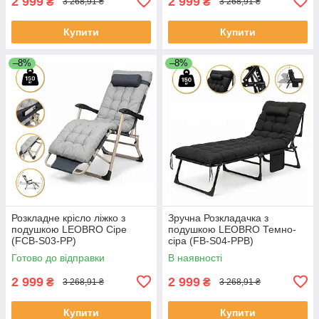
2 999
2 999
₴
₴
3 268,91 ₴
3 268,91 ₴
Купити
Купити
–8%
–8%
Розкладне крісло ліжко з
Зручна Розкладачка з
подушкою LEOBRO Сіре
подушкою LEOBRO Темно-
(FCB-S03-PP)
сіра (FB-S04-PPB)
Готово до відправки
В наявності
2 999
2 999
₴
₴
3 268,91 ₴
3 268,91 ₴
Купити
Купити