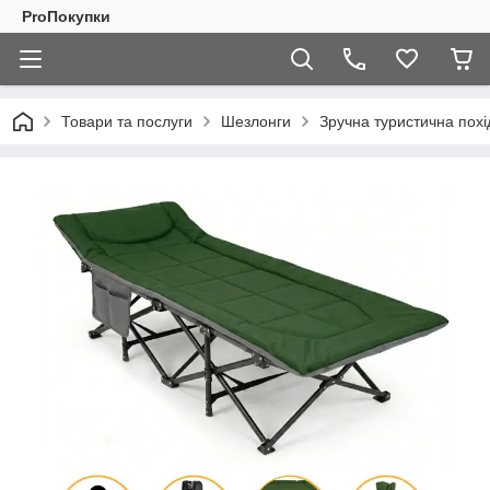
ProПокупки
Товари та послуги
Шезлонги
Зручна туристична пох