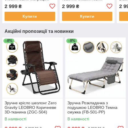
(LB-CC-L2-GRY)
матрацом (LB-CC-L2-
2 999
2 999
2 9
₴
₴
BRN)
Купити
Купити
Акційні пропозиції та новинки
–8%
–8%
Зручне крісло шезлонг Zero
Зручна Розкладачка з
Gravity LEOBRO Коричневе
подушкою LEOBRO Темна
3D-тканина (ZGC-S04)
смужка (FB-S01-PP)
В наявності
В наявності