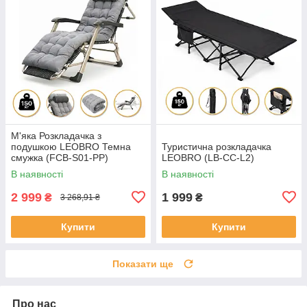
М'яка Розкладачка з
подушкою LEOBRO Темна
Туристична розкладачка
смужка (FCB-S01-PP)
LEOBRO (LB-CC-L2)
В наявності
В наявності
2 999
1 999
₴
₴
3 268,91 ₴
Купити
Купити
Показати ще
Про нас