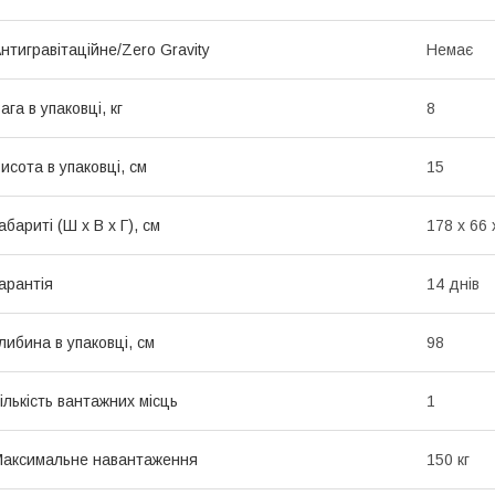
нтигравітаційне/Zero Gravity
Немає
ага в упаковці, кг
8
исота в упаковці, см
15
абариті (Ш х В х Г), см
178 х 66 
арантія
14 днів
либина в упаковці, см
98
ількість вантажних місць
1
аксимальне навантаження
150 кг