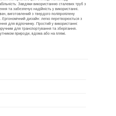
абільність: Завдяки використанню сталевих труб з
ння та забезпечує надійність у використанні.
вач, виготовлений з твердого поліпропілену
і. Ергономічний дизайн: легко перетворюється з
ння для відпочинку. Простий у використанні:
 зручним для транспортування та зберігання.
утником природи, вдома або на пляжі.