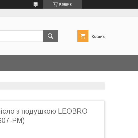
Кошик
Кошик
рісло з подушкою LEOBRO
S07-PM)