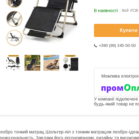
В наявності
Код:
FCB
Купити
+380 (99) 345-50-50
У компанії підключені
будь-який товар не п
еобро тонкий матрац Шольтер-піл з тонким матрацом леобро-ідеал
ункціональність. Завдяки його ергономічному дизайну та високоякі