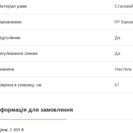
атеріал рами
Сталевий
Наповнювач
PP бавов
ідголівник
Да
егулювання спинки
Да
канина
текстиль
ирина в упаковці, см
67
нформація для замовлення
іна:
2 499 ₴