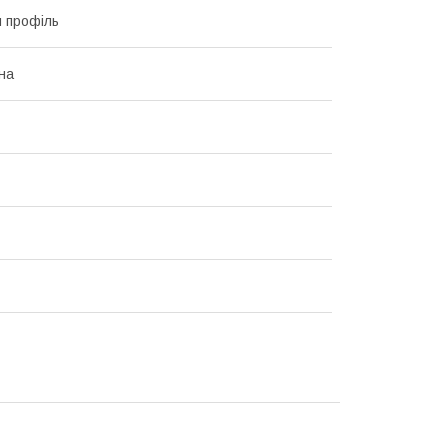
 профіль
на