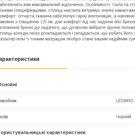
абезпечить вам максимальний відпочинок. Особливості: Сила та ст
ізними специфікаціями, стілець настила витримує значні навантаже
омфорт: сітчаста тканина забезпечує гарну вентиляцію, а наповню
авовни з товщиною 2,5 см, дає комфорт під час сидіння або брехн
оложення брехні до сидячого, що дозволяє вибрати зручне положе
тілець колоди легко розкладається і складається, що робить його
ольтер-пільг з тонким матрацом леобро стане вашим надійним суп
арактеристики
Основні
иробник
LEOBRO
олір
Чорний
Користувальницькі характеристики