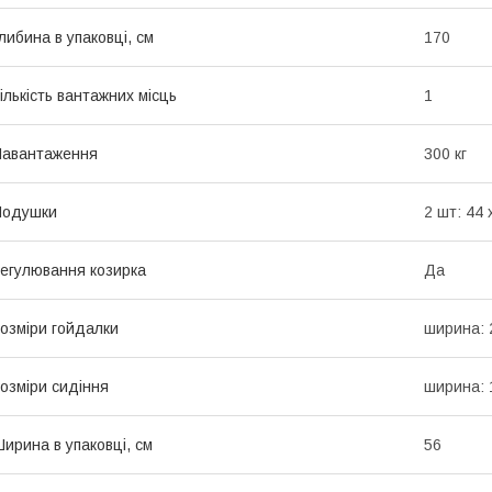
либина в упаковці, см
170
ількість вантажних місць
1
Навантаження
300 кг
Подушки
2 шт: 44 
егулювання козирка
Да
озміри гойдалки
ширина: 2
озміри сидіння
ширина: 1
ирина в упаковці, см
56