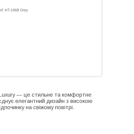
од:
HT-186B Grey
Luxury
— це стильне та комфортне
оєднує елегантний дизайн з високою
починку на свіжому повітрі.​