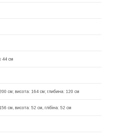
х 44 см
00 см; висота: 164 см; глибина: 120 см
56 см, висота: 52 см, глібіна: 52 см