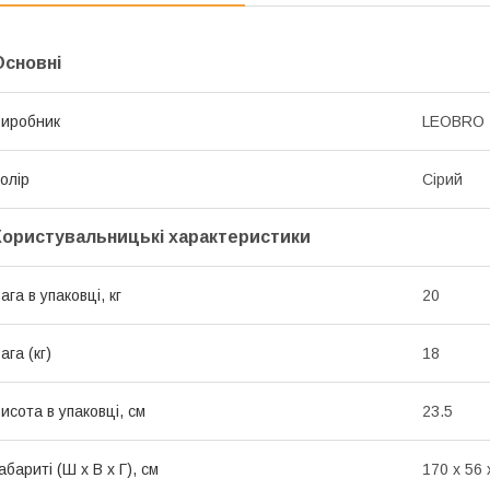
Основні
иробник
LEOBRO
олір
Сірий
Користувальницькі характеристики
ага в упаковці, кг
20
ага (кг)
18
исота в упаковці, см
23.5
абариті (Ш х В х Г), см
170 х 56 