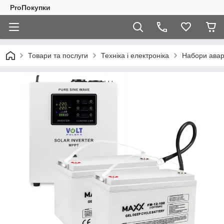
ProПокупки
Товари та послуги
Техніка і електроніка
Набори авар