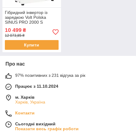
Гібридний інвертор із
зарядкою Volt Polska
SINUS PRO 2000 S
24/230V 1400/2000W +
10 499
₴
40A MPPT 100V
12 073,85 ₴
(3SPS200024)
Купити
Про нас
97% позитивних з 231 відгука за рік
Працює з 11.10.2024
м. Харків
Харків, Україна
Контакти
Сьогодні вихідний
Показати весь графік роботи