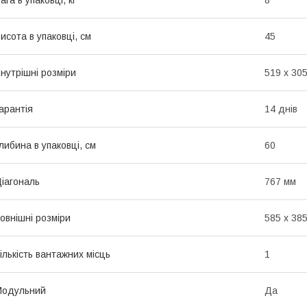
ага в упаковці, кг
8
исота в упаковці, см
45
нутрішні розміри
519 x 305
арантія
14 днів
либина в упаковці, см
60
іагональ
767 мм
овнішні розміри
585 х 38
ількість вантажних місць
1
Модульний
Да