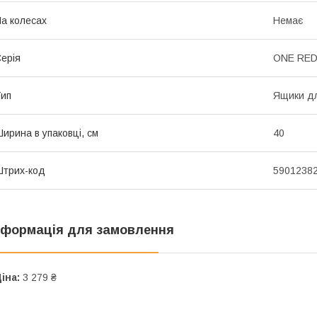
а колесах
Немає
ерія
ONE RED
ип
Ящики дл
ирина в упаковці, см
40
трих-код
5901238
нформація для замовлення
іна:
3 279 ₴