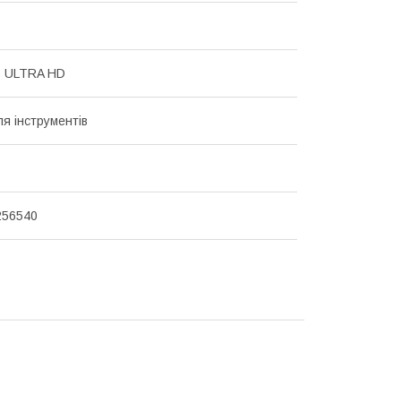
 ULTRA HD
я інструментів
256540