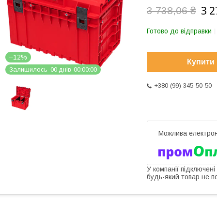
3 2
3 738,06 ₴
Готово до відправки
–12%
Купити
Залишилось
0
0
днів
0
0
0
0
0
0
+380 (99) 345-50-50
У компанії підключені
будь-який товар не п