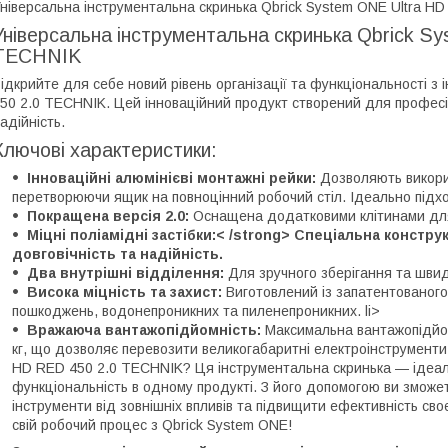
ніверсальна інструментальна скринька Qbrick System ONE Ultra H
Універсальна інструментальна скринька Qbrick S
TECHNIK
ідкрийте для себе новий рівень організації та функціональності 
50 2.0 TECHNIK. Цей інноваційний продукт створений для професіона
адійність.
Ключові характеристики:
Інноваційні алюмінієві монтажні рейки:
Дозволяють викорис
перетворюючи ящик на повноцінний робочий стіл. Ідеально підхо
Покращена версія 2.0:
Оснащена додатковими клітинами для щ
Міцні поліамідні застібки:< /strong> Спеціальна конструк
довговічність та надійність.
Два внутрішні відділення:
Для зручного зберігання та швид
Висока міцність та захист:
Виготовлений із запатентованого 
пошкоджень, водонепроникних та пиленепроникних. li>
Вражаюча вантажопідйомність:
Максимальна вантажопідйом
кг, що дозволяє перевозити великогабаритні електроінструменти
HD RED 450 2.0 TECHNIK? Ця інструментальна скринька — ідеаль
функціональність в одному продукті. З його допомогою ви зможет
інструменти від зовнішніх впливів та підвищити ефективність сво
свій робочий процес з Qbrick System ONE!