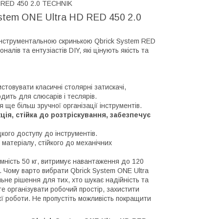
D RED 450 2.0 TECHNIK
ystem ONE Ultra HD RED 450 2.0
з інструментальною скринькою Qbrick System RED
лів та ентузіастів DIY, які цінують якість та
товувати класичні столярні затискачі,
дить для слюсарів і теслярів.
е більш зручної організації інструментів.
ція, стійка до розтріскування, забезпечує
кого доступу до інструментів.
матеріалу, стійкого до механічних
ність 50 кг, витримує навантаження до 120
. Чому варто вибрати Qbrick System ONE Ultra
не рішення для тих, хто шукає надійність та
е організувати робочий простір, захистити
єї роботи. Не пропустіть можливість покращити