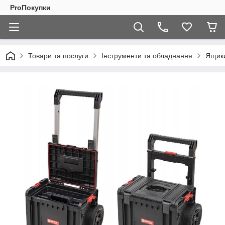
ProПокупки
Товари та послуги
Інструменти та обладнання
Ящики