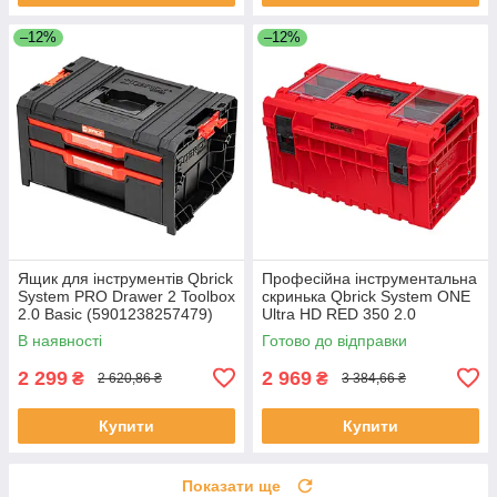
–12%
–12%
Ящик для інструментів Qbrick
Професійна інструментальна
System PRO Drawer 2 Toolbox
скринька Qbrick System ONE
2.0 Basic (5901238257479)
Ultra HD RED 350 2.0
(5901238256502)
В наявності
Готово до відправки
2 299
2 969
₴
₴
2 620,86 ₴
3 384,66 ₴
Купити
Купити
Показати ще