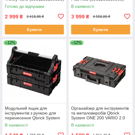
Готово до відправки
В наявності
2 999
3 999
₴
₴
3 418,86 ₴
4 558,86 ₴
Купити
Купити
–12%
–12%
Модульний ящик для
Органайзер для інструментів
інструментів з ручкою для
та металовиробів Qbrick
перенесення Qbrick System
System ONE 200 VARIO 2.0
PRO Modular Tray
(5901238254454)
В наявності
В наявності
(5901238259695)