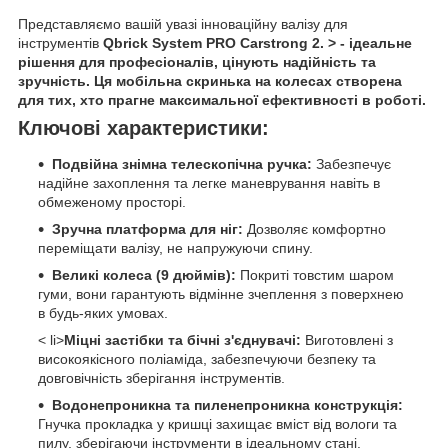
Представляємо вашій увазі інноваційну валізу для
інструментів
Qbrick System PRO Carstrong 2. > - ідеальне
рішення для професіоналів, цінують надійність та
зручність. Ця мобільна скринька на колесах створена
для тих, хто прагне максимальної ефективності в роботі.
Ключові характеристики:
Подвійна знімна телескопічна ручка:
Забезпечує
надійне захоплення та легке маневрування навіть в
обмеженому просторі.
Зручна платформа для ніг:
Дозволяє комфортно
переміщати валізу, не напружуючи спину.
Великі колеса (9 дюймів):
Покриті товстим шаром
гуми, вони гарантують відмінне зчеплення з поверхнею
в будь-яких умовах.
< li>
Міцні застібки та бічні з'єднувачі:
Виготовлені з
високоякісного поліаміда, забезпечуючи безпеку та
довговічність зберігання інструментів.
Водонепроникна та пиленепроникна конструкція:
Гнучка прокладка у кришці захищає вміст від вологи та
пилу, зберігаючи інструменти в ідеальному стані.