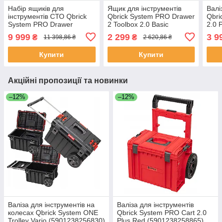
Набір ящиків для
Ящик для інструментів
Валі
інструментів СТО Qbrick
Qbrick System PRO Drawer
Qbri
System PRO Drawer
2 Toolbox 2.0 Basic
2.0 
Workshop Set 3 2.0 RED
(5901238257479)
(590
9 999
2 299
3 9
₴
₴
11 398,86 ₴
2 620,86 ₴
(5901238258353)
Купити
Купити
Акційні пропозиції та новинки
–12%
–12%
Валіза для інструментів на
Валіза для інструментів
колесах Qbrick System ONE
Qbrick System PRO Cart 2.0
Trolley Vario (5901238256830)
Plus Red (5901238258865)