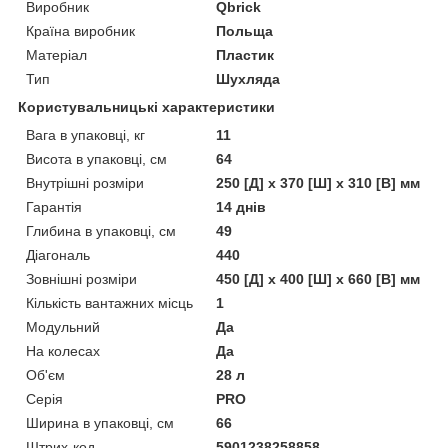
Виробник
Qbrick
Країна виробник
Польща
Матеріал
Пластик
Тип
Шухляда
Користувальницькі характеристики
Вага в упаковці, кг
11
Висота в упаковці, см
64
Внутрішні розміри
250 [Д] x 370 [Ш] x 310 [В] мм
Гарантія
14 днів
Глибина в упаковці, см
49
Діагональ
440
Зовнішні розміри
450 [Д] x 400 [Ш] x 660 [В] мм
Кількість вантажних місць
1
Модульний
Да
На колесах
Да
Об'єм
28 л
Серія
PRO
Ширина в упаковці, см
66
Штрих-код
5901238258858