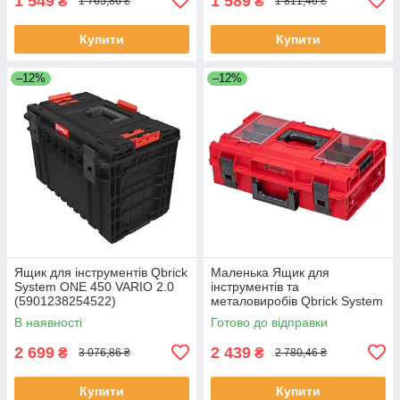
1 549
1 589
₴
₴
1 765,86 ₴
1 811,46 ₴
Купити
Купити
–12%
–12%
Ящик для інструментів Qbrick
Маленька Ящик для
System ONE 450 VARIO 2.0
інструментів та
(5901238254522)
металовиробів Qbrick System
ONE Ultra HD RED 200 2.0
В наявності
Готово до відправки
PROFI (5901238256205)
2 699
2 439
₴
₴
3 076,86 ₴
2 780,46 ₴
Купити
Купити