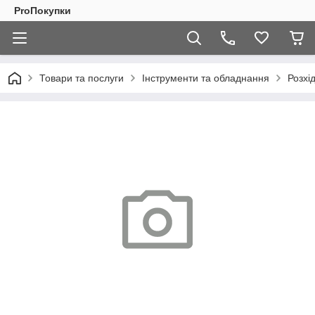
ProПокупки
Товари та послуги
Інструменти та обладнання
Розхі